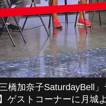
橋加奈子SaturdayBel
】ゲストコーナーに月城