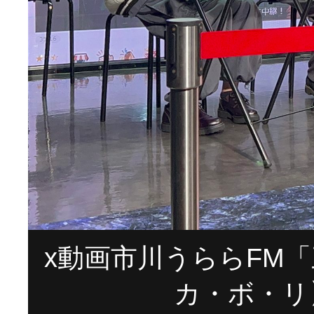
x動画市川うららFM「三
カ・ボ・リ