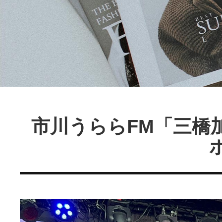
市川うららFM「三橋加奈