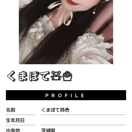
くまぽて🧸🍟
PROFILE
名前
くまぽて🧸🍟
生年月日
出身地
茨城県