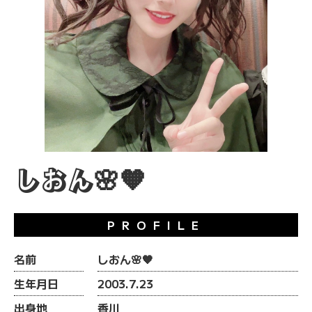
しおん🌸‪🧡‬‪
PROFILE
名前
しおん🌸‪🧡‬‪
生年月日
2003.7.23
出身地
香川