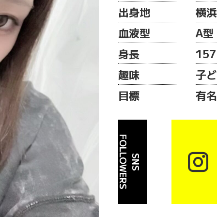
出身地
横浜
血液型
A型
身長
157
趣味
子ど
目標
有名
F
S

S
N
S
O
L
L
O
W
E
R