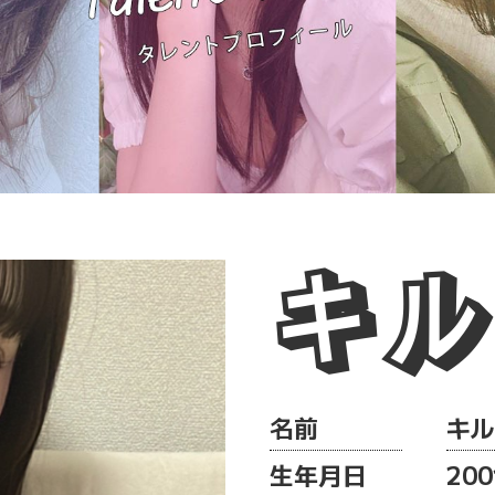
キル
名前
キル
生年月日
200