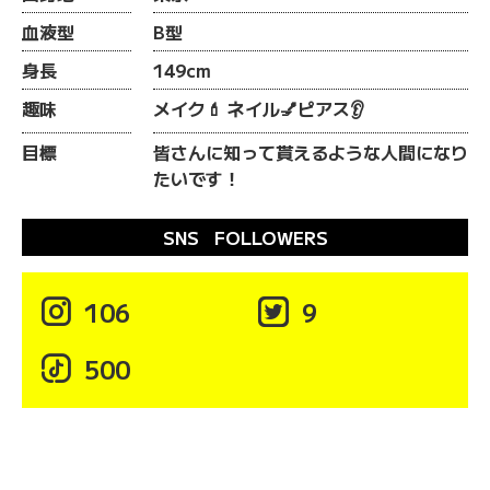
血液型
B型
身長
149cm
趣味
メイク💄 ネイル💅ピアス👂
目標
皆さんに知って貰えるような人間になり
たいです！
SNS FOLLOWERS

106

9

500