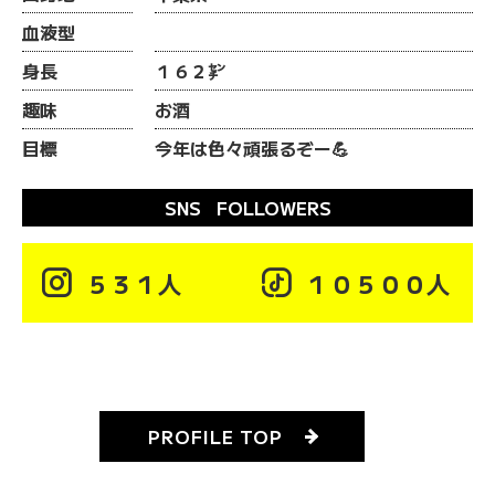
血液型
身長
１６２㌢
趣味
お酒
目標
今年は色々頑張るぞー💪
SNS FOLLOWERS

５３１人

１０５００人
PROFILE TOP