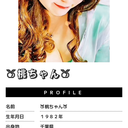
🍑桃ちゃん🍑
PROFILE
名前
🍑桃ちゃん🍑
生年月日
１９８２年
出身地
千葉県