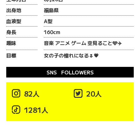
出身地
福島県
血液型
A型
身長
160cm
趣味
音楽 アニメ ゲーム 空見ること🩵✈️
目標
女の子の憧れになる🌷💗
SNS FOLLOWERS

82人

20人

1281人