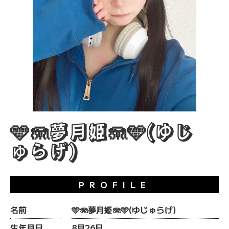
🩵🪼夢月姫🪼🩵(ゆじ
ゅらげ)
PROFILE
名前
🩵🪼夢月姫🪼🩵(ゆじゅらげ)
生年月日
8月26日